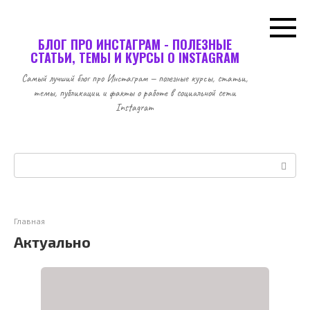
Перейти
к
контенту
БЛОГ ПРО ИНСТАГРАМ - ПОЛЕЗНЫЕ
СТАТЬИ, ТЕМЫ И КУРСЫ О INSTAGRAM
Самый лучший блог про Инстаграм — полезные курсы, статьи,
темы, публикации и факты о работе в социальной сети
Instagram
Поиск:
Главная
Актуально