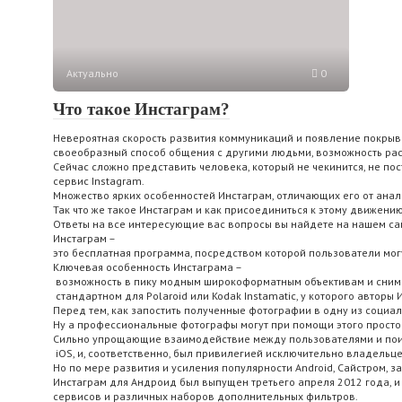
Актуально
0
Что такое Инстаграм?
Невероятная скорость развития коммуникаций и появление покрыв
своеобразный способ общения с другими людьми, возможность рас
Сейчас сложно представить человека, который не чекинится, не по
сервис Instagram.
Множество ярких особенностей Инстаграм, отличающих его от анал
Так что же такое Инстаграм и как присоединиться к этому движени
Ответы на все интересующие вас вопросы вы найдете на нашем са
Инстаграм –
это бесплатная программа, посредством которой пользователи могу
Ключевая особенность Инстаграма –
возможность в пику модным широкоформатным объективам и снимкам
стандартном для Polaroid или Kodak Instamatic, у которого авторы
Перед тем, как запостить полученные фотографии в одну из социа
Ну а профессиональные фотографы могут при помощи этого простог
Сильно упрощающие взаимодействие между пользователями и поиск
iOS, и, соответственно, был привилегией исключительно владельце
Но по мере развития и усиления популярности Android, Сайстром,
Инстаграм для Андроид был выпущен третьего апреля 2012 года, и то
сервисов и различных наборов дополнительных фильтров.