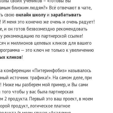
колы своих учеников – «Готовы Вы
амым близким людям?» Всё отвечают в чате,
ать свою
онлайн школу
и
зарабатывать
! И меня это конечно же очень и очень радует!
е, и он готов безвозмездно рекомендовать
эту рекомендацию по партнерской ссылке!
ысяч и миллионов целевых кликов для вашего
программа — это ключ не только к увеличению
ых кликов
!
на конференции «Питеринфобиз» называлось
ный источник трафика!». На самом деле, при
ь! Ниже мы разберем мой пример, и Вы сами
того чтобы у вас была партнерская
 2 продукта. Первый это ваш проект, в моем
торой продукт, логическое платное
родукта (в моем случае «Академия