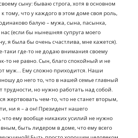
 своему сыну: бываю строга, хотя в основном
к тому, что у каждого в этом доме своя роль,
 одинаково балую – мужа, сына, пасынка,
 нас (если бы нынешняя супруга моего
у, я была бы очень счастлива, мне кажется).
се-таки где-то не додаю внимания своему
ак-то не равно. Сын, благо спокойный и не
вот муж… Ему сложно приходится. Наши
доношу до него то, что в нашей семье главный
ут трудности, но нужно работать над собой.
ся жертвовать чем-то, что не станет вторым,
ти, ни я – а он! Президент нашего
о, что ему вообще никаких усилий не нужно
авным, быть лидером в доме, что ему всего
мужчиной! Быть просто хорошим человеком