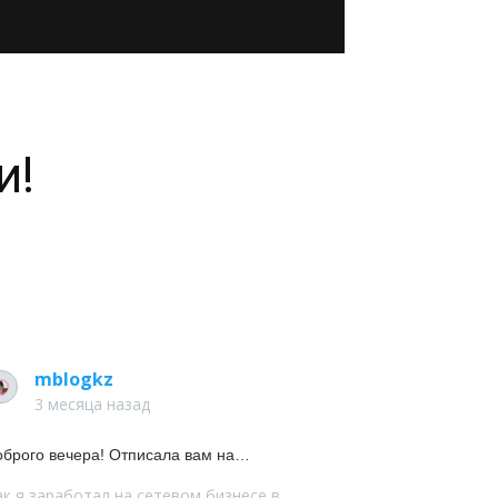
и!
mblogkz
3 месяца назад
оброго вечера! Отписала вам на…
ак я заработал на сетевом бизнесе в