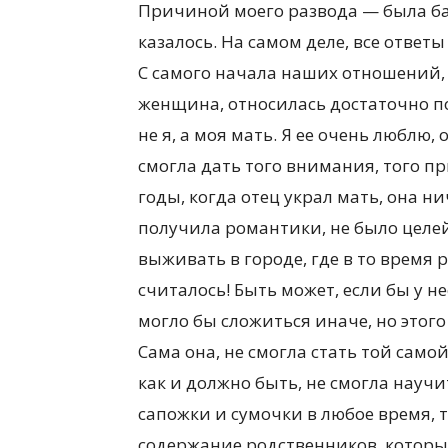
Причиной моего развода — была ба
казалось. На самом деле, все ответы
С самого начала наших отношений, я
женщина, относилась достаточно по
не я, а моя мать. Я ее очень люблю
смогла дать того внимания, того п
годы, когда отец украл мать, она ни
получила романтики, не было целей
выживать в городе, где в то время 
считалось! Быть может, если бы у не
могло бы сложиться иначе, но этого 
Сама она, не смогла стать той само
как и должно быть, не смогла науч
сапожки и сумочки в любое время, т
содержание родственников, которые