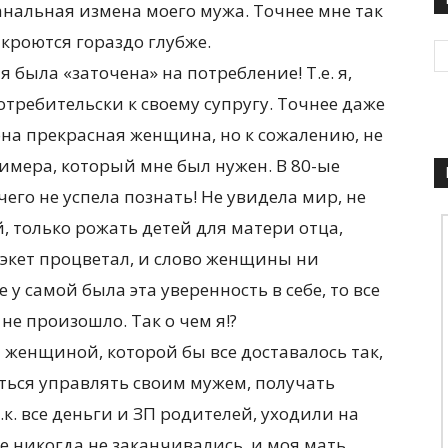
нальная измена моего мужа. Точнее мне так
 кроются гораздо глубже.
 была «заточена» на потребление! Т.е. я,
требительски к своему супругу. Точнее даже
, она прекрасная женщина, но к сожалению, не
римера, который мне был нужен. В 80-ые
чего не успела познать! Не увидела мир, не
, только рожать детей для матери отца,
рэкет процветал, и слово женщины ни
е у самой была эта уверенность в себе, то все
не произошло. Так о чем я!?
й женщиной, которой бы все доставалось так,
иться управлять своим мужем, получать
.к. все деньги и ЗП родителей, уходили на
 никогда не заканчивались, и моя мать