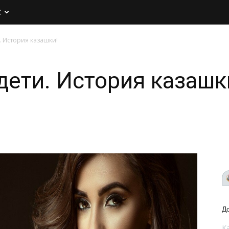
С
. История казашки!
дети. История казашк
Д
К