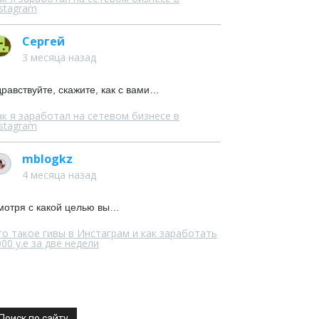
nstagram
Сергей
3 месяца назад
равствуйте, скажите, как с вами…
ак я заработал на сетевом бизнесе в
nstagram
mblogkz
4 месяца назад
мотря с какой целью вы…
то такое гивы в Инстаграм и как заработать
00 у.е за две недели
Поиск по сайту