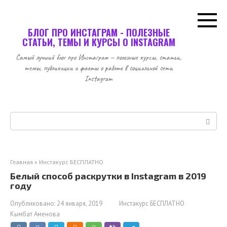
Перейти
к
контенту
БЛОГ ПРО ИНСТАГРАМ - ПОЛЕЗНЫЕ
СТАТЬИ, ТЕМЫ И КУРСЫ О INSTAGRAM
Самый лучший блог про Инстаграм — полезные курсы, статьи,
темы, публикации и факты о работе в социальной сети
Instagram
Поиск:
Главная
»
Инстакурс БЕСПЛАТНО
Белый способ раскрутки в Instagram в 2019
году
Опубликовано:
24 января, 2019
Инстакурс БЕСПЛАТНО
Кымбат Аменова