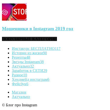
Мошенники в Instagram 2019 год
ПОПУЛЯРНЫЕ КАТЕГОРИИ
Инстакурс БЕСПЛАТНО
117
Истории из жизни
90
Рецепты
48
Звезды Instagram
38
Актуально
32
Заработок в СЕТИ
29
Разное
10
Хендмейд инстаграм
6
Фейсбук
6
Магазин
Актуально
© Блог про Instagram