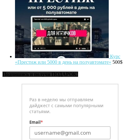
Курс
«Престиж или 5000 в день на полуавтомате»
500
$
Подпишись и получи ПОДАРОК!
Раз в неделю мы отправляем
дайджест с самыми популярными
статьями.
Email
*