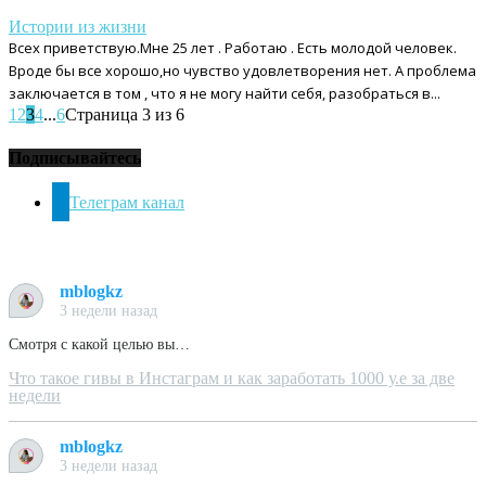
Истории из жизни
Всех приветствую.Мне 25 лет . Работаю . Есть молодой человек.
Вроде бы все хорошо,но чувство удовлетворения нет. А проблема
заключается в том , что я не могу найти себя, разобраться в...
1
2
3
4
...
6
Страница 3 из 6
Подписывайтесь
Телеграм канал
mblogkz
3 недели назад
Смотря с какой целью вы…
Что такое гивы в Инстаграм и как заработать 1000 у.е за две
недели
mblogkz
3 недели назад