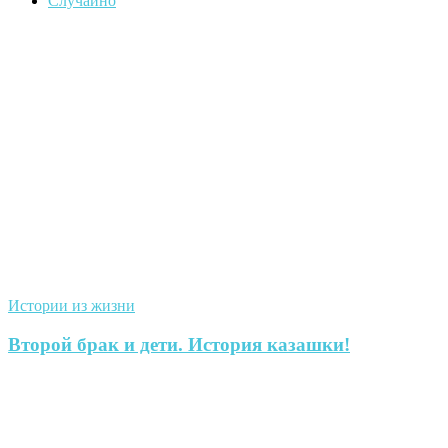
Случайно
Истории из жизни
Второй брак и дети. История казашки!