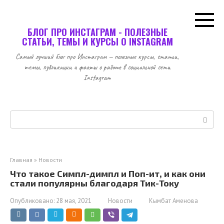
Перейти
к
контенту
БЛОГ ПРО ИНСТАГРАМ - ПОЛЕЗНЫЕ
СТАТЬИ, ТЕМЫ И КУРСЫ О INSTAGRAM
Самый лучший блог про Инстаграм — полезные курсы, статьи,
темы, публикации и факты о работе в социальной сети
Instagram
Поиск:
Главная
»
Новости
Что такое Симпл-димпл и Поп-ит, и как они
стали популярны благодаря Тик-Току
Опубликовано:
28 мая, 2021
Новости
Кымбат Аменова