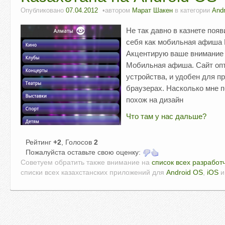
Опубликовано
07.04.2012
автором
Марат Шакен
в категории
Andr
Не так давно в казнете поя
себя как мобильная афиша 
Акцентирую ваше внимание 
Мобильная афиша. Сайт оп
устройства, и удобен для 
браузерах. Насколько мне п
похож на дизайн
Что там у нас дальше?
Рейтинг
+2
, Голосов
2
Пожалуйста оставьте свою оценку:
Советуем обратить также внимание на
список всех разработ
списки всех казахстанских приложений для
Android OS
,
iOS