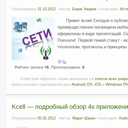
Опубликовано
31.10.2012
Автор:
Берик Умаров
• Категория:
Исти
Привет всем! Сегодня я публик
преимущественно посвящена мобиль
оформлены в виде презентаций. См
Поехали! Первой темой станут - мо
технологии, протоколы и принципы
Рейтинг записи:
+6
, Проголосовали:
6
Советуем обратить также внимание на
список всех разр
казахстанских приложений для
Android OS
,
iOS
и
Windows P
Kcell — подробный обзор 4х приложени
Опубликовано
05.02.2012
Автор:
Марат Шакен
• Категория:
Andro