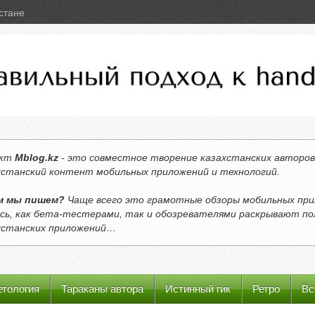
стане
ект
Mblog.kz
- это совместное творение казахстанских авторов
хстанский контент мобильных приложений и технологий.
м мы пишем?
Чаще всего это грамотные обзоры мобильных при
ясь, как бета-тестерами, так и обозревателями раскрывают п
хстанских приложений…
етология
Тараканы автора
Истинный гик
Ретро
Вс