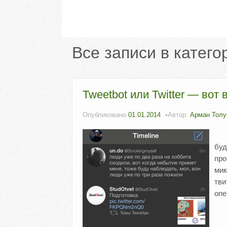
Все записи в катего
Tweetbot или Twitter — вот 
Опубликовано
01.01.2014
Автор:
Арман Толу
буд
про
мик
тви
опе