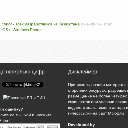
а
список всех разработчиков из Казахстана
и на списки всех
,
iOS
и
Windows Phone
.
ще несколько цифр
Дисклеймер
При использовании материалов
сторонних ресурсах, разрешае
размещение не более четырех
скриншотов при условии сохра
водяного знака, имени автора 
ли ошибку?
гиперссылки на сайт Mblog.kz
лите ее мышкой и нажмите
Enter!
Developed by