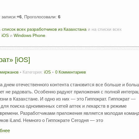
 записи:
+6
, Проголосовали:
6
а
список всех разработчиков из Казахстана
и на списки всех
,
iOS
и
Windows Phone
.
ат» [iOS]
Амиржанов
• Категория:
iOS
0 Комментариев
а днем отечественного контента становится все больше и боль
жет не радовать. Особенно радуют приложения с полной интегра
зни в Казахстане. И одно из них — это Гиппократ. Гиппократ —
 для поиска одноименных сетей аптек и лекарств в режиме
 времени. Разработчиками приложения является молодая коман
ков iLand. Немного о Гиппократе Сегодня — это
бнее