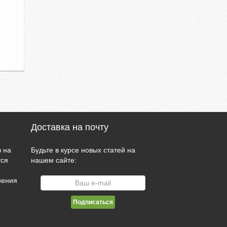
Доставка на почту
 на
Будьте в курсе новых статей на
тся
нашем сайте:
нения
и