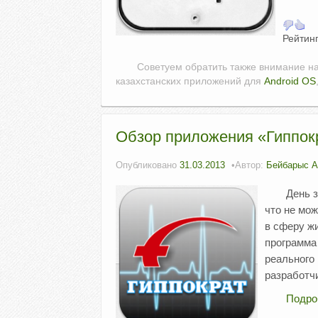
Рейтинг
Советуем обратить также внимание н
казахстанских приложений для
Android OS
Обзор приложения «Гиппокр
Опубликовано
31.03.2013
Автор:
Бейбарыс 
День з
что не мо
в сферу жи
программа
реального
разработчи
Подро