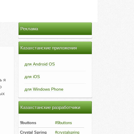
Реклама
Казахстанские приложения
для Android OS
для iOS
ь я
о
для Windows Phone
ных
Казахстанские разработчики
9buttons
#9buttons
Crystal Spring
#crystalspring