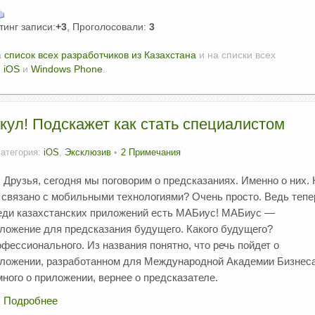
тинг записи:
+3
, Проголосовали:
3
а
список всех разработчиков из Казахстана
и на списки всех
,
iOS
и
Windows Phone
.
ул! Подскажет как стать специалистом
Категория:
iOS
,
Эксклюзив
2 Примечания
Друзья, сегодня мы поговорим о предсказаниях. Именно о них. 
 связано с мобильными технологиями? Очень просто. Ведь тепе
ди казахстанских приложений есть МАБиус! МАБиус —
ложение для предсказания будущего. Какого будущего?
фессионального. Из названия понятно, что речь пойдет о
ложении, разработанном для Международной Академии Бизнеса
много о приложении, вернее о предсказателе.
Подробнее