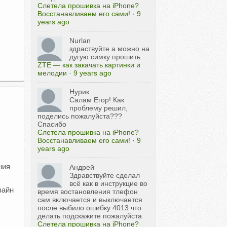
Слетела прошивка на iPhone?
Восстанавливаем его сами!
·
9
years ago
Nurlan
здраствуйте а можно на
дугую симку прошить
ZTE — как закачать картинки и
мелодии
·
9 years ago
Нурик
Салам Егор! Как
проблему решил,
поделись пожалуйста???
Спасибо
Слетела прошивка на iPhone?
Восстанавливаем его сами!
·
9
years ago
ния
Андрей
Здравствуйте сделал
всё как в инструкцие во
зайн
время востановления тлефон
сам включается и выключается
после выбило ошибку 4013 что
делать подскажите пожалуйста
Слетела прошивка на iPhone?