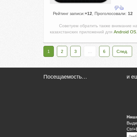
Рейтинг записи:
+12
, Проголосовали:
12
Советуем обратить также внимание н
казахстанских приложений для
Android OS
1
2
3
…
6
След.
Посещаемость…
и е
Наш
Выде
Ctrl+