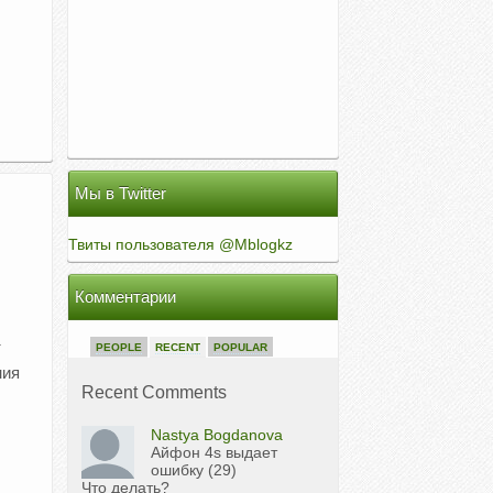
Мы в Twitter
Твиты пользователя @Mblogkz
Комментарии
т
PEOPLE
RECENT
POPULAR
ния
Recent Comments
Nastya Bogdanova
Айфон 4s выдает
ошибку (29)
Что делать?