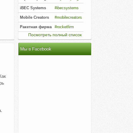
iBEC Systems
#ibecsystems
Mobile Creators
#mobilecreators
Ракетная фирма
#rocketfirm
Посмотреть полный список
Мы в Facebook
Как
рь
.