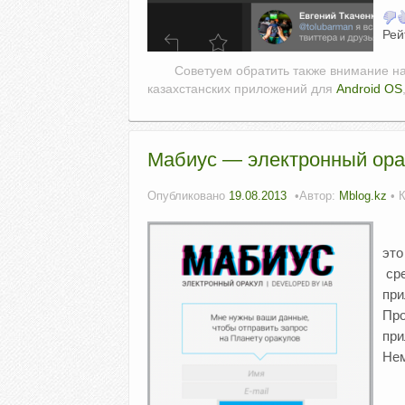
Рей
Советуем обратить также внимание н
казахстанских приложений для
Android OS
Мабиус — электронный орак
Опубликовано
19.08.2013
Автор:
Mblog.kz
• 
это
сре
при
Про
при
Не