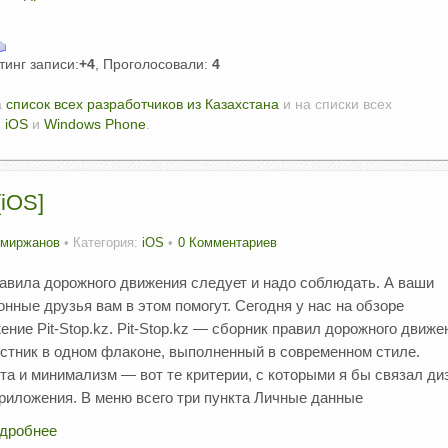
тинг записи:
+4
, Проголосовали:
4
а
список всех разработчиков из Казахстана
и на списки всех
,
iOS
и
Windows Phone
.
[iOS]
Амиржанов
• Категория:
iOS
0 Комментариев
авила дорожного движения следует и надо соблюдать. А ваши
онные друзья вам в этом помогут. Сегодня у нас на обзоре
ение Pit-Stop.kz. Pit-Stop.kz — сборник правил дорожного движе
естник в одном флаконе, выполненный в современном стиле.
та и минимализм — вот те критерии, с которыми я бы связал ди
приложения. В меню всего три пункта Личные данные
дробнее