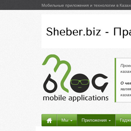
Мобильные приложения и технологии в Казах
Про
каза
О че
явля
каза
Мы
Приложения
Гадж