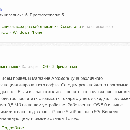
тинг записи:
+5
, Проголосовали:
5
а
список всех разработчиков из Казахстана
и на списки всех
,
iOS
и
Windows Phone
.
мангалиев
• Категория:
iOS
3 Примечания
Всем привет. В магазине AppStore куча различного
оспециализированного софта. Сегодня речь пойдет о программе
дкосчет. Если вы часто ходите шоппить, то приложение поможе
 быстро посчитать стоимость товара с учетом скидки. Приложе
мет 3,5 Мб на вашем устройстве. Работает на iOS 5.0 и выше.
имизировано под экраны iPhone 5 и iPod touch 5G. Вводим
ачальную цену и размер скидки. Готово.
Подробнее