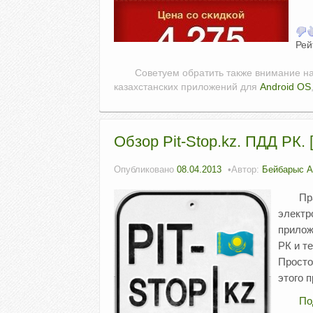
Рей
Советуем обратить также внимание н
казахстанских приложений для
Android OS
Обзор Pit-Stop.kz. ПДД РК. 
Опубликовано
08.04.2013
Автор:
Бейбарыс 
Пр
электр
прилож
РК и т
Просто
этого 
По