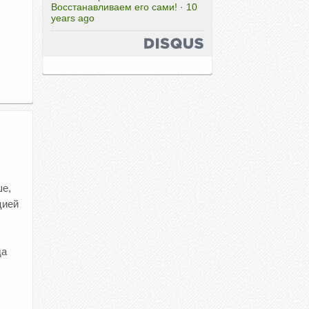
Восстанавливаем его сами!
·
10
years ago
ше,
цией
да