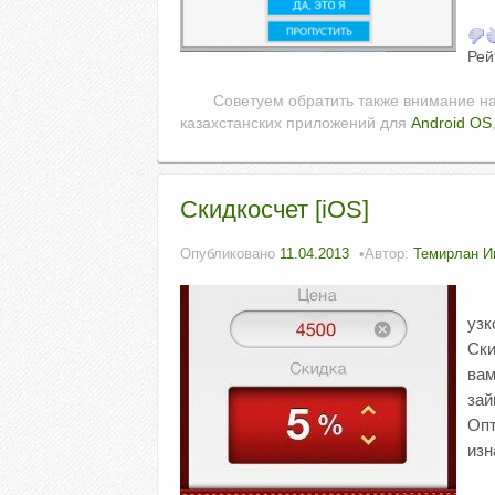
Рей
Советуем обратить также внимание н
казахстанских приложений для
Android OS
Скидкосчет [iOS]
Опубликовано
11.04.2013
Автор:
Темирлан И
узк
Ски
вам
зай
Опт
изн