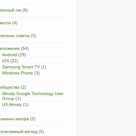
тинный гик
(6)
вости
(4)
лезные советы
(5)
иложения
(54)
Android
(29)
iOS
(22)
Samsung Smart TV
(1)
Windows Phone
(3)
общества
(2)
Almaty Google Technology User
Group
(1)
UX Almaty
(1)
раканы автора
(2)
склюзивный взгляд
(5)