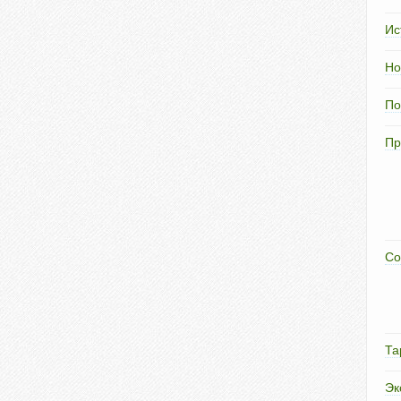
Ис
Но
По
Пр
Со
Та
Эк