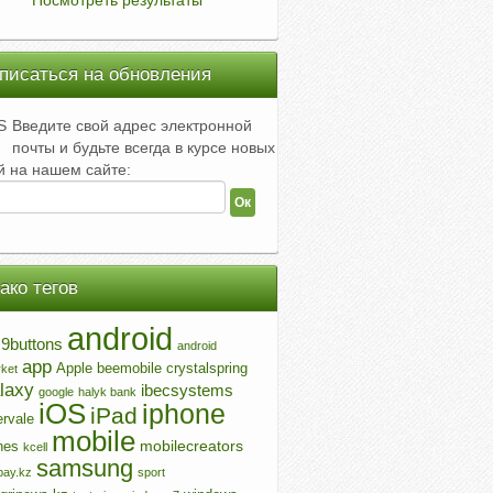
Посмотреть результаты
писаться на обновления
Введите свой адрес электронной
почты и будьте всегда в курсе новых
й на нашем сайте:
ако тегов
android
9buttons
android
app
Apple
beemobile
crystalspring
ket
laxy
ibecsystems
google
halyk bank
iOS
iphone
iPad
ervale
mobile
mobilecreators
nes
kcell
samsung
ay.kz
sport