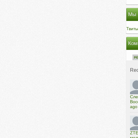
Мы в
Твиты
Ком
P
Re
Сле
Вос
ago
ZTE
мел