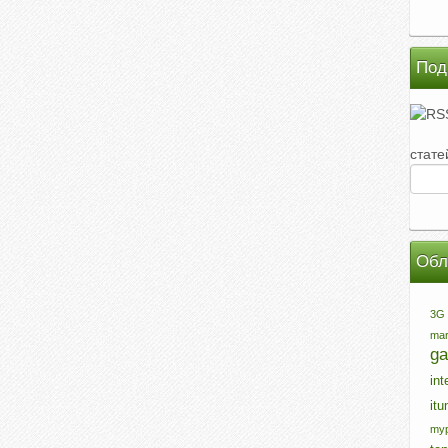
Под
стате
Обл
3G
mar
ga
int
itu
myp