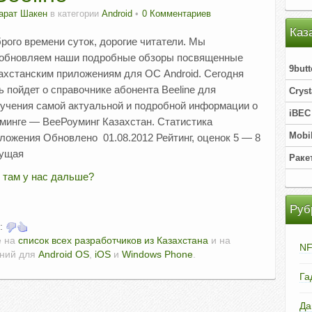
арат Шакен
в категории
Android
0 Комментариев
Каз
рого времени суток, дорогие читатели. Мы
обновляем наши подробные обзоры посвященные
9but
ахстанским приложениям для ОС Android. Сегодня
ь пойдет о справочнике абонента Beeline для
Cryst
учения самой актуальной и подробной информации о
iBEC
минге — BeeРоуминг Казахстан. Статистика
Mobil
ложения Обновлено 01.08.2012 Рейтинг, оценок 5 — 8
кущая
Раке
 там у нас дальше?
Руб
у:
е на
список всех разработчиков из Казахстана
и на
N
ений для
Android OS
,
iOS
и
Windows Phone
.
Га
Да