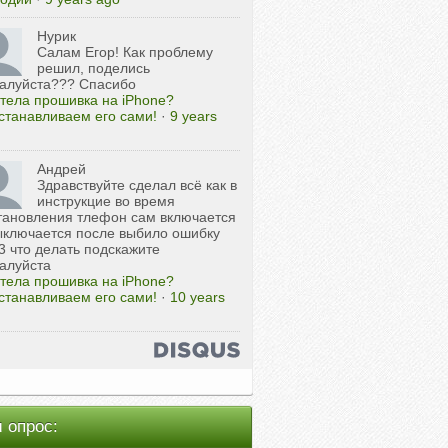
Нурик
Салам Егор! Как проблему
решил, поделись
алуйста??? Спасибо
тела прошивка на iPhone?
станавливаем его сами!
·
9 years
Андрей
Здравствуйте сделал всё как в
инструкцие во время
тановления тлефон сам включается
ыключается после выбило ошибку
3 что делать подскажите
алуйста
тела прошивка на iPhone?
станавливаем его сами!
·
10 years
 опрос: