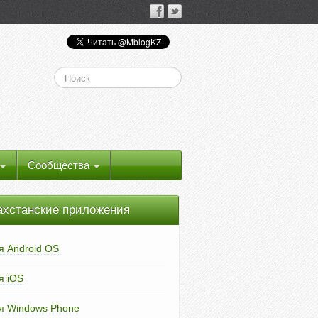
Сообщества
ахстанские приложения
я Android OS
я iOS
я Windows Phone