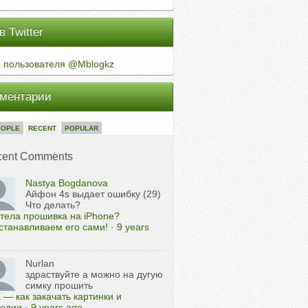
 Twitter
 пользователя @Mblogkz
ментарии
EOPLE
RECENT
POPULAR
cent Comments
Nastya Bogdanova
Айфон 4s выдает ошибку (29)
Что делать?
тела прошивка на iPhone?
станавливаем его сами!
·
9 years
Nurlan
здраствуйте а можно на дугую
симку прошить
 — как закачать картинки и
одии
·
9 years ago