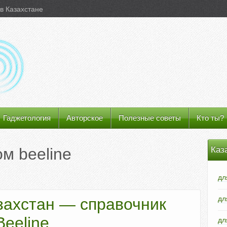
в Казахстане
Гаджетология
Авторское
Полезные советы
Кто ты?
гом
beeline
Каз
дл
дл
захстан — справочник
Beeline
дл