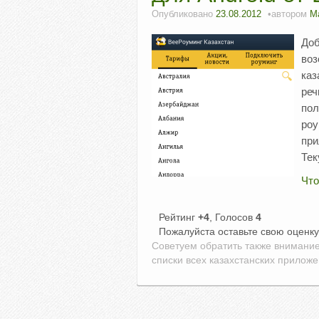
Опубликовано
23.08.2012
автором
М
Доб
воз
каз
реч
пол
роу
при
Те
Что
Рейтинг
+4
, Голосов
4
Пожалуйста оставьте свою оценк
Советуем обратить также внимани
списки всех казахстанских прилож