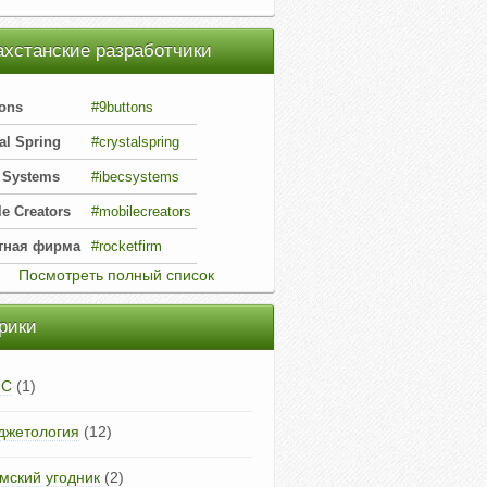
ахстанские разработчики
tons
#9buttons
al Spring
#crystalspring
 Systems
#ibecsystems
e Creators
#mobilecreators
тная фирма
#rocketfirm
Посмотреть полный список
рики
FC
(1)
джетология
(12)
мский угодник
(2)