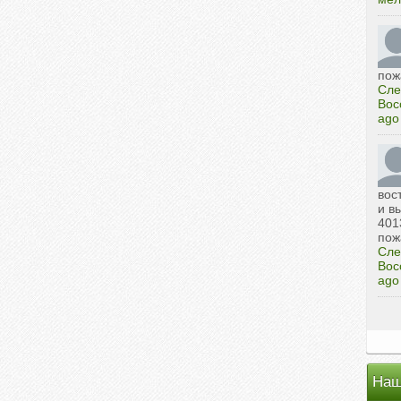
пож
Сле
Вос
ago
вос
и в
401
пож
Сле
Вос
ago
Наш