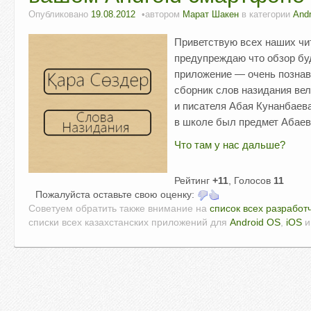
Опубликовано
19.08.2012
автором
Марат Шакен
в категории
Andr
Приветствую всех наших чи
предупреждаю что обзор бу
приложение — очень позна
сборник слов назидания вел
и писателя Абая Кунанбаева.
в школе был предмет Абаеве
Что там у нас дальше?
Рейтинг
+11
, Голосов
11
Пожалуйста оставьте свою оценку:
Советуем обратить также внимание на
список всех разработ
списки всех казахстанских приложений для
Android OS
,
iOS