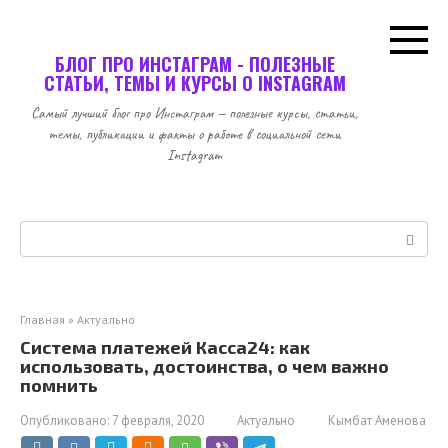
Перейти
к
контенту
БЛОГ ПРО ИНСТАГРАМ - ПОЛЕЗНЫЕ
СТАТЬИ, ТЕМЫ И КУРСЫ О INSTAGRAM
Самый лучший блог про Инстаграм — полезные курсы, статьи,
темы, публикации и факты о работе в социальной сети
Instagram
Поиск:
Главная
»
Актуально
Система платежей Касса24: как
использовать, достоинства, о чем важно
помнить
Опубликовано:
7 февраля, 2020
Актуально
Кымбат Аменова