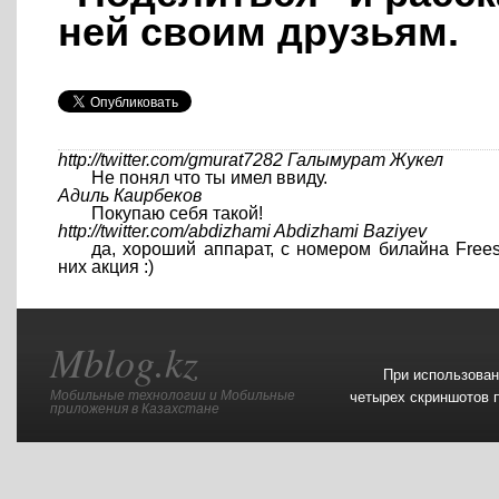
ней своим друзьям.
http://twitter.com/gmurat7282
Галымурат Жукел
Не понял что ты имел ввиду.
Адиль Каирбеков
Покупаю себя такой!
http://twitter.com/abdizhami
Abdizhami Baziyev
да, хороший аппарат, с номером билайна Freest
них акция :)
Mblog.kz
При использован
Мобильные технологии и Мобильные
четырех скриншотов п
приложения в Казахстане