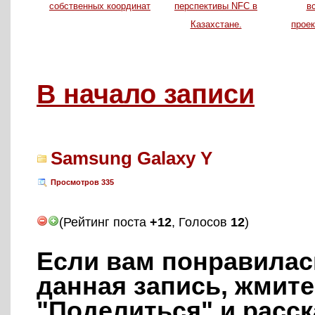
собственных координат
перспективы NFC в
в
Казахстане.
прое
В начало записи
Samsung Galaxy Y
Просмотров
335
(Рейтинг поста
+12
, Голосов
12
)
Если вам понравилас
данная запись, жмите
"Поделиться" и расск