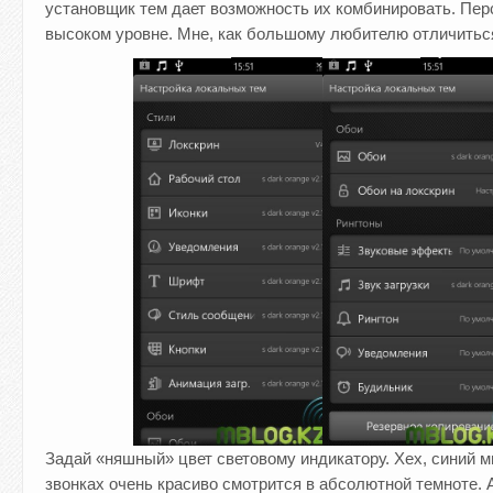
установщик тем дает возможность их комбинировать. Пер
высоком уровне. Мне, как большому любителю отличиться
Задай «няшный» цвет световому индикатору. Хех, синий 
звонках очень красиво смотрится в абсолютной темноте. А