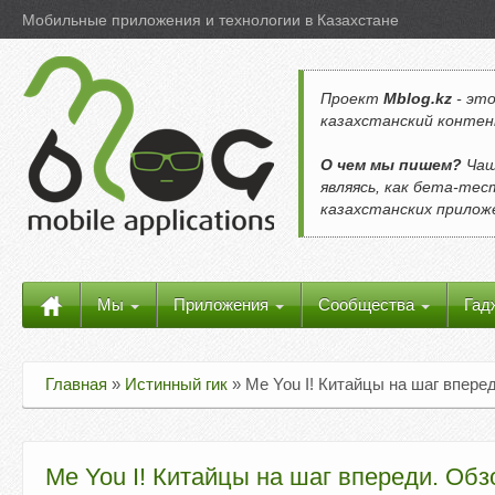
Мобильные приложения и технологии в Казахстане
Проект
Mblog.kz
- это
казахстанский контен
О чем мы пишем?
Чащ
являясь, как бета-те
казахстанских прило
Мы
Приложения
Сообщества
Гад
Главная
»
Истинный гик
»
Me You I! Китайцы на шаг впере
Me You I! Китайцы на шаг впереди. Обз