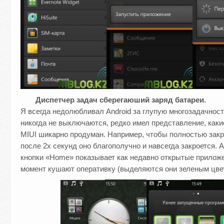
Диспетчер задач сберегаюший заряд батареи.
Я всегда недолюбливал Android за глупую многозадачность
никогда не выключаются, редко имел представление, каки
MIUI шикарно продуман. Например, чтобы полностью закр
после 2х секунд оно благополучно и навсегда закроется.
кнопки «Home» показывает как недавно открытые приложе
момент кушают оперативку (выделяются они зеленым цве