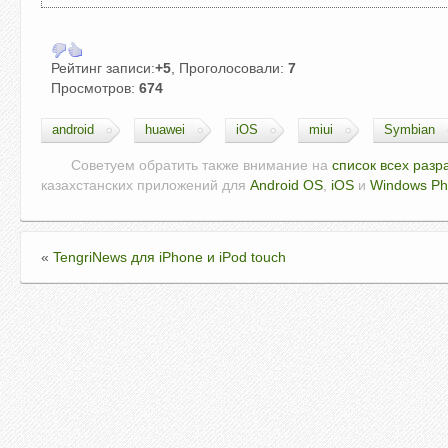
Рейтинг записи:
+5
, Проголосовали:
7
Просмотров:
674
android
huawei
iOS
miui
Symbian
Советуем обратить также внимание на
список всех разр
казахстанских приложений для
Android OS
,
iOS
и
Windows P
«
TengriNews для iPhone и iPod touch