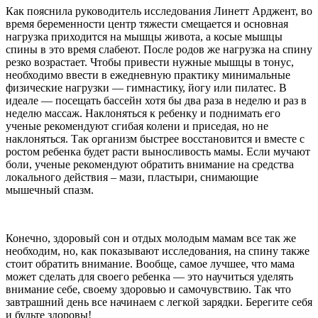
Как пояснила руководитель исследования Линетт Арджент, во
время беременности центр тяжести смещается и основная
нагрузка приходится на мышцы живота, а косые мышцы
спины в это время слабеют. После родов же нагрузка на спину
резко возрастает. Чтобы привести нужные мышцы в тонус,
необходимо ввести в ежедневную практику минимальные
физические нагрузки — гимнастику, йогу или пилатес. В
идеале — посещать бассейн хотя бы два раза в неделю и раз в
неделю массаж. Наклоняться к ребенку и поднимать его
ученые рекомендуют сгибая колени и приседая, но не
наклоняться. Так организм быстрее восстановится и вместе с
ростом ребенка будет расти выносливость мамы. Если мучают
боли, ученые рекомендуют обратить внимание на средства
локального действия – мази, пластыри, снимающие
мышечный спазм.
Конечно, здоровый сон и отдых молодым мамам все так же
необходим, но, как показывают исследования, на спину также
стоит обратить внимание. Вообще, самое лучшее, что мама
может сделать для своего ребенка — это научиться уделять
внимание себе, своему здоровью и самочувствию. Так что
завтрашний день все начинаем с легкой зарядки. Берегите себя
и будьте здоровы!