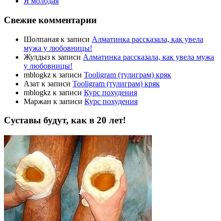
Я молодая
Свежие комментарии
Шолпаная
к записи
Алматинка рассказала, как увела
мужа у любовницы!
Жулдыз
к записи
Алматинка рассказала, как увела мужа
у любовницы!
mblogkz
к записи
Tooligram (тулиграм) кряк
Азат
к записи
Tooligram (тулиграм) кряк
mblogkz
к записи
Курс похудения
Маржан
к записи
Курс похудения
Суставы будут, как в 20 лет!