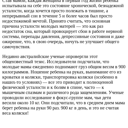
Став мамой, каждая женщина в первый год жизни ребенка
испытывала на себе это состояние хронической, безнадежной
усталости, когда хочется просто полежать в тишине, а
непрерывный сон в течение 5 и более часов был просто
недостижимой мечтой. Принято считать, что основная
причина усталости молодых матерей — это как раз
недостаток сна, который провоцирует сбои в работе нервной
системы, перепады давления, депрессивные состояния и даже
ожирение, что, в свою очередь, ничуть не улучшает общего
самочувствия.
Недавно австралийские ученые опровергли этот
общеизвестный тезис. Исследователи подсчитали, что
молодые мамы ежедневно поднимают груз общим весом в 900
килограммов. Ношение ребенка на руках, вынимание его из
кроватки и коляски, транспортировка коляски (особенно в
наших-то условиях) — все это приводит к полноценной
физической усталости и к болям в спине, часто — к
мышечным спазмам и различного рода защемлениям. Ученые
проводили исследование в фокус-группе мам, чьи дети
весили около 10 кг. Они подсчитали, что в среднем днем мама
берет ребенка на руки 90 раз. 900 кг в день, и это не считая
веса коляски!