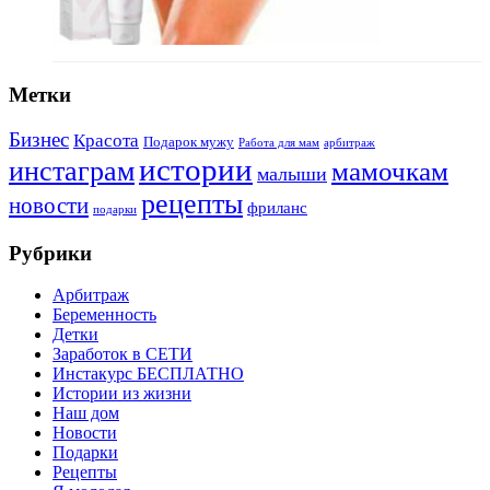
Метки
Бизнес
Красота
Подарок мужу
Работа для мам
арбитраж
истории
инстаграм
мамочкам
малыши
рецепты
новости
фриланс
подарки
Рубрики
Арбитраж
Беременность
Детки
Заработок в СЕТИ
Инстакурс БЕСПЛАТНО
Истории из жизни
Наш дом
Новости
Подарки
Рецепты