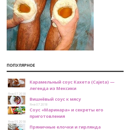
ПОПУЛЯРНОЕ
Карамельный соус Кахета (Cajeta) —
легенда из Мексики
Янв 07 2018
Вишнёвый соус к мясу
Янв 07 2018
Соус «Маринара» и секреты его
приготовления
Янв 05 2018
Пряничные елочки и гирлянда