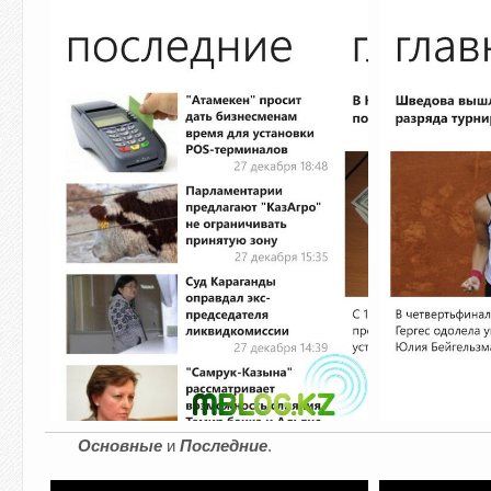
Основные
и
П
оследние
.