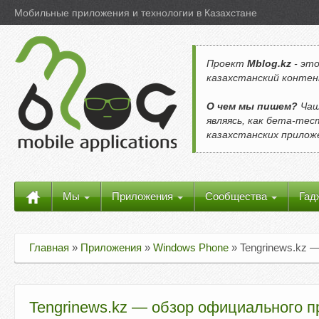
Мобильные приложения и технологии в Казахстане
Проект
Mblog.kz
- это
казахстанский контен
О чем мы пишем?
Чащ
являясь, как бета-те
казахстанских прило
Мы
Приложения
Сообщества
Гад
Главная
»
Приложения
»
Windows Phone
»
Tengrinews.kz 
Tengrinews.kz — обзор официального 