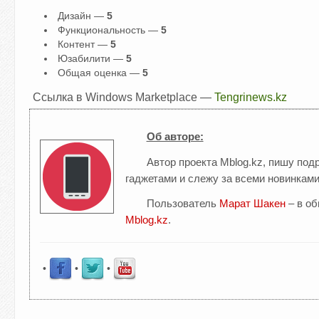
Дизайн —
5
Функциональность —
5
Контент —
5
Юзабилити —
5
Общая оценка —
5
Ссылка в Windows Marketplace —
Tengrinews.kz
Об авторе:
Автор проекта Mblog.kz, пишу по
гаджетами и слежу за всеми новинками
Пользователь
Марат Шакен
– в о
Mblog.kz
.
•
•
•