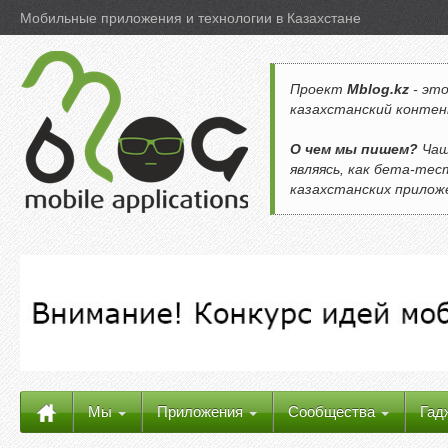
Мобильные приложения и технологии в Казахстане
Проект
Mblog.kz
- это
казахстанский контен
О чем мы пишем?
Чащ
являясь, как бета-те
казахстанских прило
Мы
Приложения
Сообщества
Гад