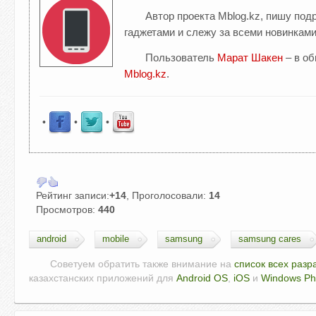
Автор проекта Mblog.kz, пишу по
гаджетами и слежу за всеми новинками
Пользователь
Марат Шакен
– в о
Mblog.kz
.
•
•
•
Рейтинг записи:
+14
, Проголосовали:
14
Просмотров:
440
android
mobile
samsung
samsung cares
Советуем обратить также внимание на
список всех разр
казахстанских приложений для
Android OS
,
iOS
и
Windows P