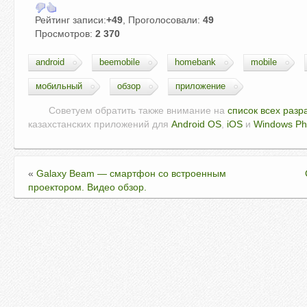
Рейтинг записи:
+49
, Проголосовали:
49
Просмотров:
2 370
android
beemobile
homebank
mobile
мобильный
обзор
приложение
Советуем обратить также внимание на
список всех разр
казахстанских приложений для
Android OS
,
iOS
и
Windows P
«
Galaxy Beam — смартфон со встроенным
проектором. Видео обзор.