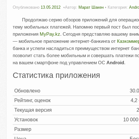
Опубликовано
13.05.2012
Автор:
Марат Шакен
• Категория:
Andro
Продолжаю серию обзоров приложений для операци
тему мобильных платежей. Напомню первый пост был п
приложения
MyPay.kz
. Сегодня представляю вашему вни
— мобильное приложение интернет-банкинга от
Казкомме
банка и успели насладиться преимуществом интернет бан
позволит стать более мобильным и совершать платежи 
на вашем смартфоне под управлением ОС
Android
.
Статистика приложения
Обновлено
30.
Рейтинг, оценок
4,2
Текущая версия
2
Установок
10 000
Размер
Цена
Бес