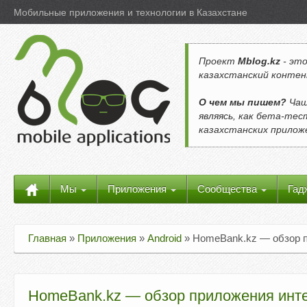
Мобильные приложения и технологии в Казахстане
Проект
Mblog.kz
- это
казахстанский контен
О чем мы пишем?
Чащ
являясь, как бета-те
казахстанских прило
Мы
Приложения
Сообщества
Гад
Главная
»
Приложения
»
Android
»
HomeBank.kz — обзор п
HomeBank.kz — обзор приложения интер