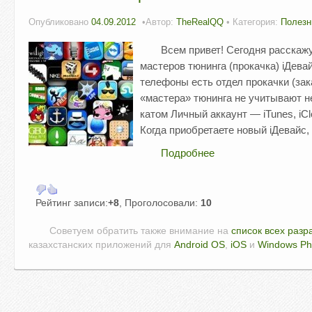
Опубликовано
04.09.2012
Автор:
TheRealQQ
• Категория:
Полезн
Всем привет! Сегодня расскаж
мастеров тюнинга (прокачка) iДева
телефоны есть отдел прокачки (зака
«мастера» тюнинга не учитывают н
катом Личный аккаунт — iTunes, iC
Когда приобретаете новый iДевайс,
Подробнее
Рейтинг записи:
+8
, Проголосовали:
10
Советуем обратить также внимание на
список всех разр
казахстанских приложений для
Android OS
,
iOS
и
Windows P