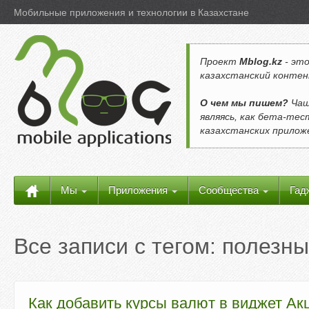
Мобильные приложения и технологии в Казахстане
Проект
Mblog.kz
- это
казахстанский контен
О чем мы пишем?
Чащ
являясь, как бета-те
казахстанских прило
Мы
Приложения
Сообщества
Гад
Все записи с тегом:
полезны
Как добавить курсы валют в виджет Акц