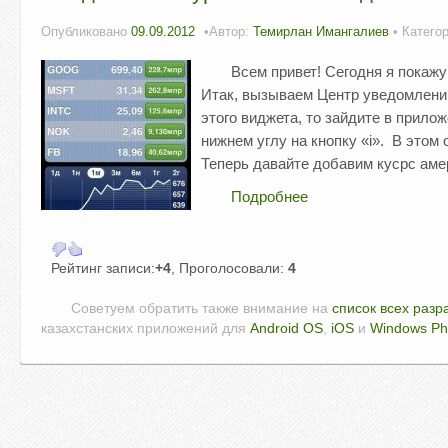
Опубликовано
09.09.2012
Автор:
Темирлан Имангалиев
• Катего
Всем привет! Сегодня я покажу
Итак, вызываем Центр уведомлений
этого виджета, то зайдите в прило
нижнем углу на кнопку «i». В этом
Теперь давайте добавим кусрс аме
Подробнее
Рейтинг записи:
+4
, Проголосовали:
4
Советуем обратить также внимание на
список всех разр
казахстанских приложений для
Android OS
,
iOS
и
Windows P