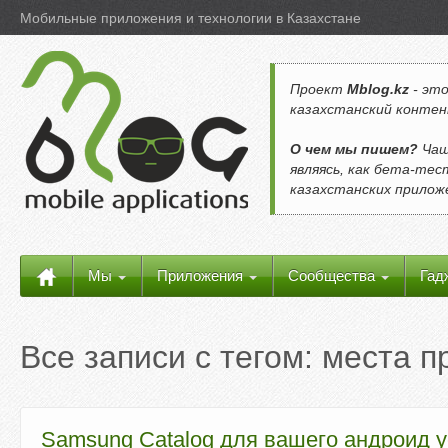
Мобильные приложения и технологии в Казахстане
Проект
Mblog.kz
- это
казахстанский контен
О чем мы пишем?
Чащ
являясь, как бета-те
казахстанских прило
Мы
Приложения
Сообщества
Гад
Все записи с тегом:
места п
Samsung Catalog для вашего андроид ус