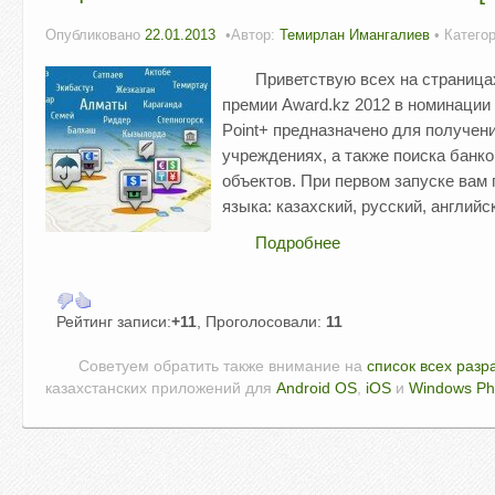
Опубликовано
22.01.2013
Автор:
Темирлан Имангалиев
• Катего
Приветствую всех на страницах
премии Award.kz 2012 в номинаци
Point+ предназначено для получен
учреждениях, а также поиска банко
объектов. При первом запуске вам
языка: казахский, русский, англий
Подробнее
Рейтинг записи:
+11
, Проголосовали:
11
Советуем обратить также внимание на
список всех разр
казахстанских приложений для
Android OS
,
iOS
и
Windows P