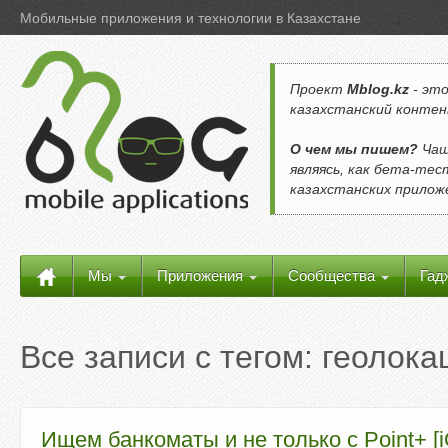
Мобильные приложения и технологии в Казахстане
Проект
Mblog.kz
- это
казахстанский контен
О чем мы пишем?
Чащ
являясь, как бета-те
казахстанских прило
Мы
Приложения
Сообщества
Гад
Все записи с тегом:
геолока
Ищем банкоматы и не только с Point+ [