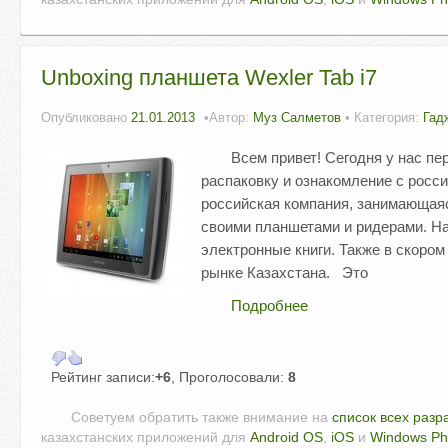
Unboxing планшета Wexler Tab i7
Опубликовано
21.01.2013
Автор:
Муз Салметов
• Категория:
Гад
Всем привет! Сегодня у нас п
распаковку и ознакомление с росси
российская компания, занимающаяс
своими планшетами и ридерами. Н
электронные книги. Также в скором
рынке Казахстана. Это
Подробнее
Рейтинг записи:
+6
, Проголосовали:
8
Советуем обратить также внимание на
список всех разр
казахстанских приложений для
Android OS
,
iOS
и
Windows P