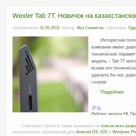
Wexler Tab 7T. Новичок на казахстанск
Опубликовано
31.05.2013
Автор:
Муз Салметов
• Категория:
Гад
Интересная поли
компании имеет диаг
технических парамет
модель – Tab 7T могл
всеми его техническ
уделала бы нос доро
скором
Подробнее
Рейтинг записи:
+3
, П
Советуем обратить также внимание на
список всех разр
казахстанских приложений для
Android OS
,
iOS
и
Windows P