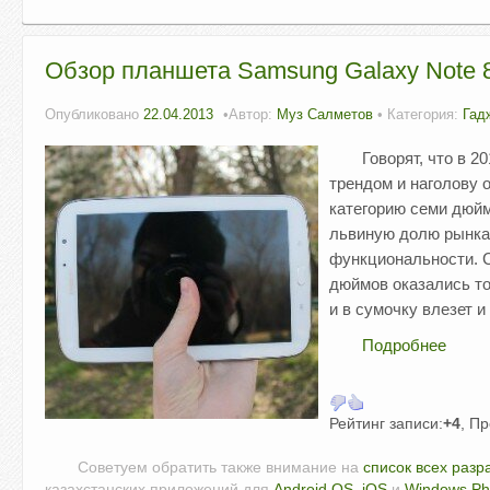
Обзор планшета Samsung Galaxy Note 
Опубликовано
22.04.2013
Автор:
Муз Салметов
• Категория:
Гад
Говорят, что в 
трендом и наголову 
категорию семи дюйм
львиную долю рынка 
функциональности. С
дюймов оказались то
и в сумочку влезет и
Подробнее
Рейтинг записи:
+4
, П
Советуем обратить также внимание на
список всех разр
казахстанских приложений для
Android OS
,
iOS
и
Windows P