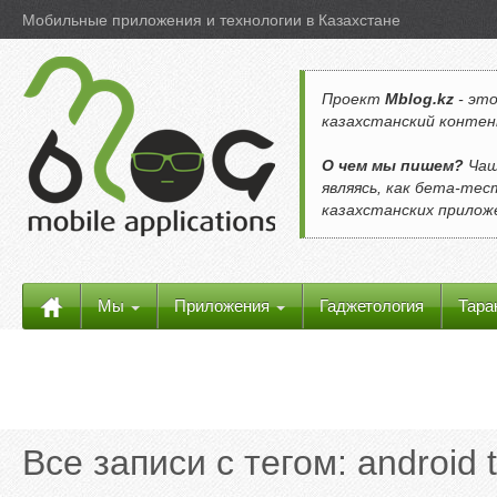
Мобильные приложения и технологии в Казахстане
Проект
Mblog.kz
- это
казахстанский контен
О чем мы пишем?
Чащ
являясь, как бета-те
казахстанских прило
Мы
Приложения
Гаджетология
Тара
Все записи с тегом:
android t