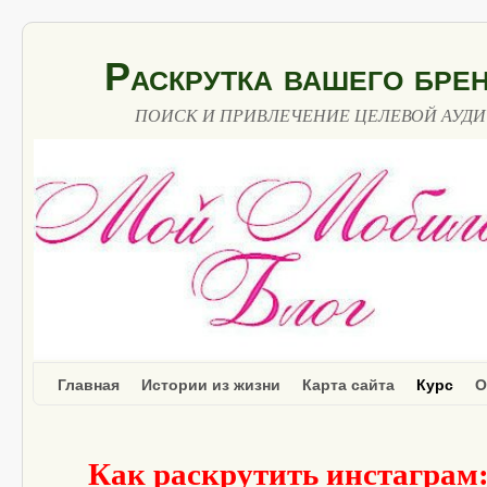
Раскрутка вашего бр
ПОИСК И ПРИВЛЕЧЕНИЕ ЦЕЛЕВОЙ АУДИТ
Перейти к основному содержимому
Перейти к дополнительному содержимому
Главная
Истории из жизни
Карта сайта
Курс
О
Как раскрутить инстаграм