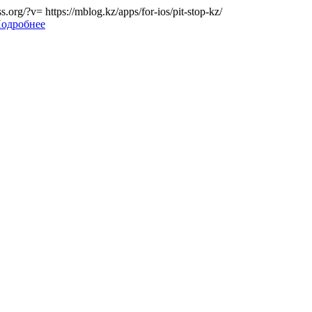
ss.org/?v=
https://mblog.kz/apps/for-ios/pit-stop-kz/
одробнее