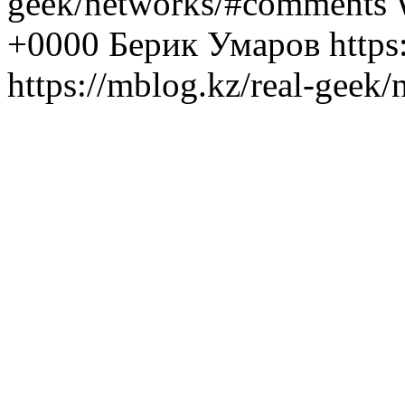
geek/networks/#comments 
+0000 Берик Умаров
http
https://mblog.kz/real-geek/