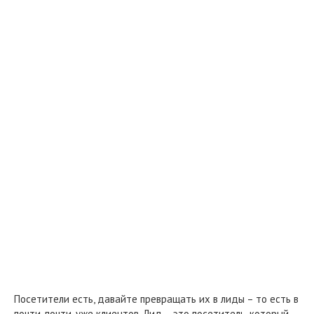
Посетители есть, давайте превращать их в лиды – то есть в
почти-почти-уже клиентов. Лид – это посетитель, который