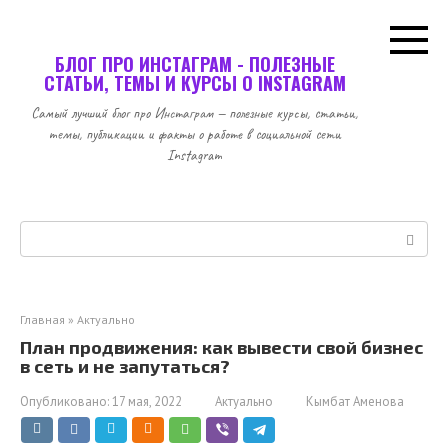
Перейти
к
контенту
БЛОГ ПРО ИНСТАГРАМ - ПОЛЕЗНЫЕ
СТАТЬИ, ТЕМЫ И КУРСЫ О INSTAGRAM
Самый лучший блог про Инстаграм — полезные курсы, статьи,
темы, публикации и факты о работе в социальной сети
Instagram
Поиск:
Главная
»
Актуально
План продвижения: как вывести свой бизнес
в сеть и не запутаться?
Опубликовано:
17 мая, 2022
Актуально
Кымбат Аменова