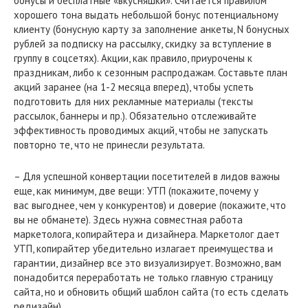
бонусы и бесплатные «вкусняшки». Считается правилом
хорошего тона выдать небольшой бонус потенциальному
клиенту (бонусную карту за заполнение анкеты, N бонусных
рублей за подписку на рассылку, скидку за вступление в
группу в соцсетях). Акции, как правило, приурочены к
праздникам, либо к сезонным распродажам. Составьте план
акций заранее (на 1-2 месяца вперед), чтобы успеть
подготовить для них рекламные материалы (тексты
рассылок, баннеры и пр.). Обязательно отслеживайте
эффективность проводимых акций, чтобы не запускать
повторно те, что не принесли результата.
– Для успешной конвертации посетителей в лидов важны
еще, как минимум, две вещи: УТП (покажите, почему у
вас выгоднее, чем у конкурентов) и доверие (покажите, что
вы не обманете). Здесь нужна совместная работа
маркетолога, копирайтера и дизайнера. Маркетолог дает
УТП, копирайтер убедительно излагает преимущества и
гарантии, дизайнер все это визуализирует. Возможно, вам
понадобится переработать не только главную страницу
сайта, но и обновить общий шаблон сайта (то есть сделать
редизайн).